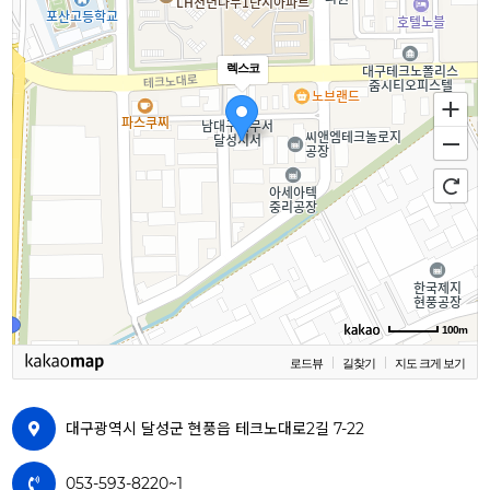
렉스코
100m
로드뷰
길찾기
지도 크게 보기
대구광역시 달성군 현풍읍 테크노대로2길 7-22
053-593-8220~1